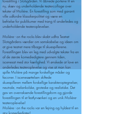
forestilling i Slotsgården. Vi åbnede portene til en
ny, skæv og underholdende teatercollage over
tekster af Moliére. En forestilling som med garanti
ville udfordre klassikerpolitiet og være en
befrielse for publikumer med trang til anderledes og
underholdende teateroplevelser.
Molière - on the rocks blev skabt udfra Teatret
Slotsgårdens værdier om samskabelse og ideen om
at give teatret mere tilbage til skuespillerene.
F
orestillingen blev en leg m
ed udvalgte tekster fra en
af de største komediedigtere gennem tiden,
iscenesat med stor
kærlighed. Vi
ønskede at lave en
anderledes teateroplevelse og vise at man kan
spille Molière på mange forskellige måder og
faconer. I iscenesættelsen skiftede
skuespilleren mellem forskellige karakteroptegnelser,
neutrale, melankolske, groteske og realistiske. Det
gav en overraksende forestillingsform og gjorde
f
orestillingen til et festfyrværkeri og en unik Molière-
teateroplevelse!
Molière - on the rocks var en fejring og hyldest til en
stor komediedigter!