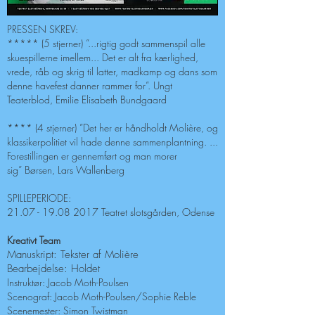
PRESSEN SKREV:
***** (5 stjerner) ”...rigtig godt sammenspil alle
skuespillerne imellem... Det er alt fra kærlighed,
vrede, råb og skrig til latter, madkamp og dans som
denne havefest danner rammer for”. Ungt
Teaterblod, Emilie Elisabeth Bundgaard
**** (4 stjerner) ”Det her er håndholdt Molière, og
klassikerpolitiet vil hade denne sammenplantning. ...
Forestillingen er gennemført og man morer
sig” Børsen, Lars Wallenberg
SPILLEPERIODE:
21.07 - 19.08 2017 Teatret slotsgården, Odense
Kreativt Team
Manuskript: Tekster af Molière
Bearbejdelse: Holdet
Instruktør: Jacob Moth-Poulsen
Scenograf: Jacob Moth-Poulsen/Sophie Reble
Scenemester: Simon Twistman